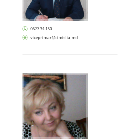
0677 34 150
viceprimar@cimislia.md